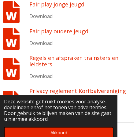
Fair play jonge jeugd
Download
Fair play oudere jeugd
Download
Regels en afspraken trainsters en
leidsters
Download
Privacy reglement Korfbalvereniging
ODIO
Deze website gebruikt cookies voor analyse-
doeleinden en/of het tonen van advertenties.
Download
Door gebruik te blijven maken van de site gaat
u hiermee akkoord.
© 2025 d.k.v. ODIO
Akkoord